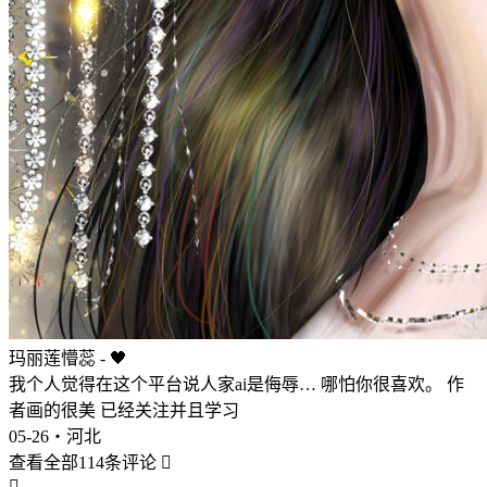
玛丽莲懵蕊 - 🖤
我个人觉得在这个平台说人家ai是侮辱… 哪怕你很喜欢。 作
者画的很美 已经关注并且学习
05-26・河北
查看全部114条评论

