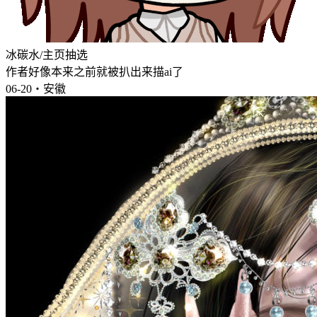
冰碳水/主页抽选
作者好像本来之前就被扒出来描ai了
06-20・安徽