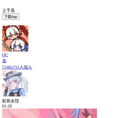
上千岛
下载App
OC
岛

1862721人加入
彩色水饺
01-20