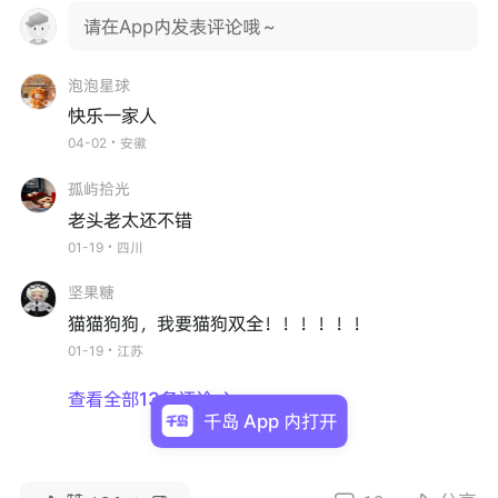
请在App内发表评论哦～
泡泡星球
快乐一家人
04-02・安徽
孤屿拾光
老头老太还不错
01-19・四川
坚果糖
猫猫狗狗，我要猫狗双全！！！！！！
01-19・江苏
查看全部13条评论

千岛 App 内打开