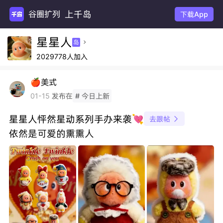
上千岛
谷圈扩列
下载App
星星人
岛

2029778人加入
🍎美式
发布在
01-15
# 今日上新
星星人怦然星动系列手办来袭💘
去跟帖

依然是可爱的熏熏人