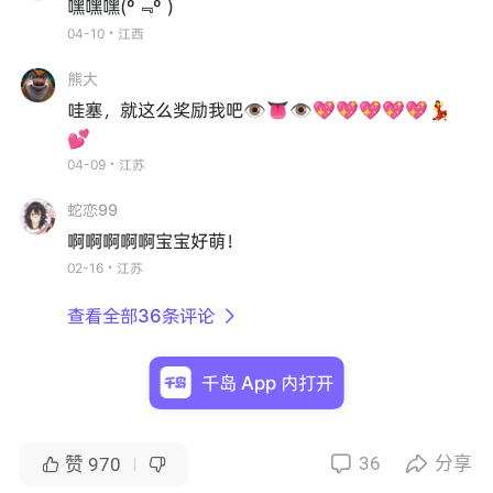
嘿嘿嘿(º﹃º )
04-10・江西
熊大
哇塞，就这么奖励我吧👁👅👁💖💖💖💖💖💃
💕
04-09・江苏
蛇恋99
啊啊啊啊啊宝宝好萌！
02-16・江苏
查看全部36条评论

千岛 App 内打开
36
分享


赞
970

