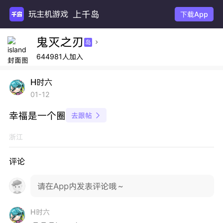
上千岛
玩主机游戏
下载App
鬼灭之刃
岛

644981人加入
H时六
01-12
幸福是一个圈
去跟帖

浙江
评论
请在App内发表评论哦～
H时六