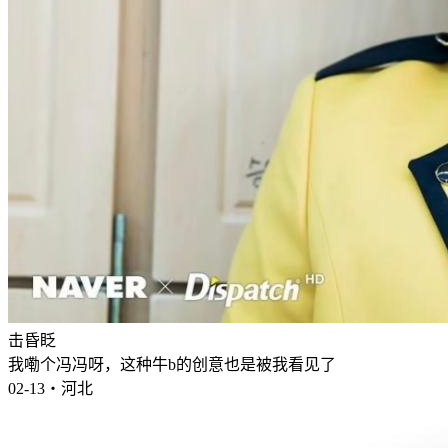
击昏眨
我嘞个冯冯呀，这种牛b的创意也是被我看见了
02-13・河北