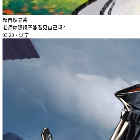
超自然喵酱
老师你照镜子能看见自己吗？
03-20・辽宁