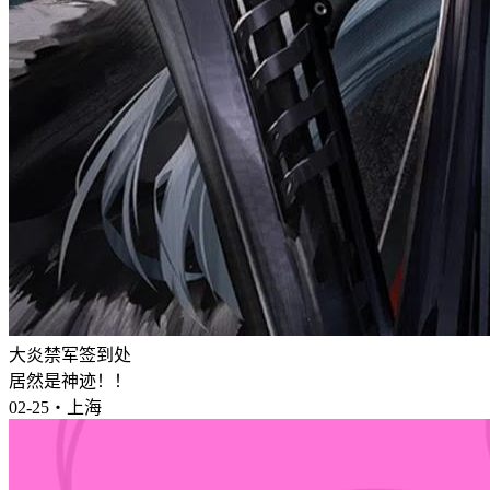
大炎禁军签到处
居然是神迹！！
02-25・上海