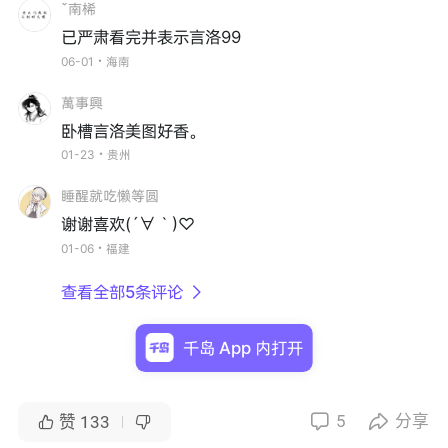
ˇ南桸
已严肃看完并表示言洛99
06-01・海南
萬事興
卧槽言洛美图好香。
01-23・贵州
睡醒就吃懒等圆
谢谢喜欢(´∀｀)♡
01-06・福建
查看全部5条评论

千岛 App 内打开
5
分享


赞
133

