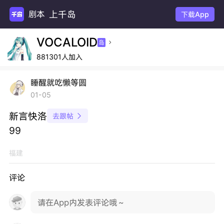
上千岛
剧本
下载App
VOCALOID
岛

881301人加入
睡醒就吃懒等圆
01-05
新言快洛
去跟帖

99
福建
评论
请在App内发表评论哦～