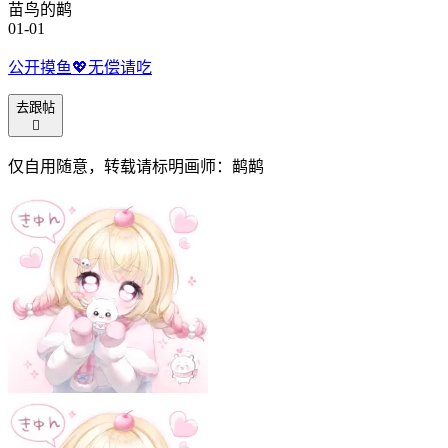
苗鸟的鹋
01-01
公开摸鱼💖无偿请吃
去跟帖

仅自用随意，转载请标明画师：鹋鹋