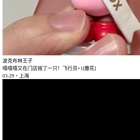
波克布林王子
嘻嘻嘻又在门店摇了一只！飞行员+1[撒花]
03-29・上海