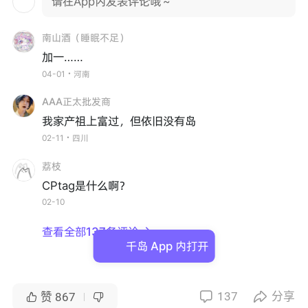
请在App内发表评论哦～
南山酒（睡眠不足）
加一……
04-01・河南
AAA正太批发商
我家产祖上富过，但依旧没有岛
02-11・四川
荔枝
CPtag是什么啊？
02-10
查看全部137条评论

千岛 App 内打开
137
分享


赞
867

