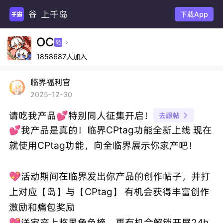
上千岛
下载App
OC
岛

1858687人加入
临界福利官
2025-12-30
请吃我产品💕特别同人征集开启！
去跟帖

💕我产品是真的！临界CPtag功能全新上线 现在
就使用CPtag功能，向全临界展示你家产吧！
💖活动期间在临界发出你产品的创作帖子，并打
上对应【岛】与【CPtag】 有机会获得丰富创作
激励和痛包奖励
💖送家产上临界角色榜，更有机会解锁开屏24h