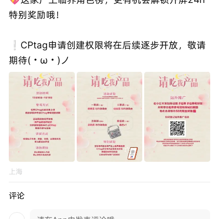
特别奖励哦！
❕CPtag申请创建权限将在后续逐步开放，敬请
期待(・ω・)ノ
上海
评论