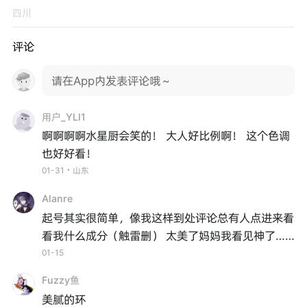
四川
评论
请在App内发表评论哦～
用户_YLI1
啊啊啊啊水星厨会笑的！ 大人好比例啊！ 这个色调
也好好看！
01-31・山东
Alanre
起号其实很简单，像我这样到处评论总有人点进来看
看我什么成分（触雷删） 太美了妈妈我看见神了……
01-15
Fuzzy鱼
美腻的环