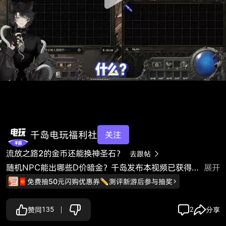
千岛电玩福利社
关注
流放之路2的金币还能换神圣石？
去跟帖

随机NPC能出哪些D价暗金？千岛发布本视频已获得原作者“卷卷蛇 游戏百科”授权。
展开
🧧免费抽50元闪购优惠券✏️测评新游后参与抽奖
赞同
135
2
分享