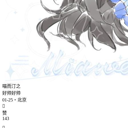
喵而汀之
好帅好帅
01-25・北京

赞
143
