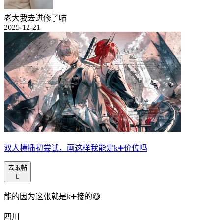
老大我去进修了喵
2025-12-21
双人横插初尝试，画这样我能定k➕价位吗
去跟帖

能的因为这张就是k➕接的😋
四川