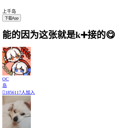
上千岛
下载App
能的因为这张就是k➕接的😋
OC
岛

1856117人加入