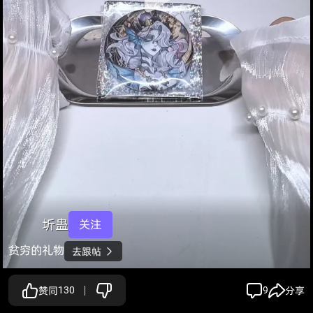
圻蛊
关注
贫穷的礼物
去跟帖

赞同
130
9
分享