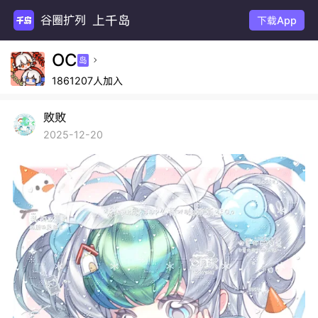
上千岛
谷圈扩列
下载App
OC
岛

1861207人加入
败败
2025-12-20