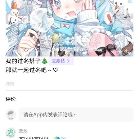
我的过冬搭子🎄
去跟帖

那就一起过冬吧～♡
湖南
评论
请在App内发表评论哦～
败败