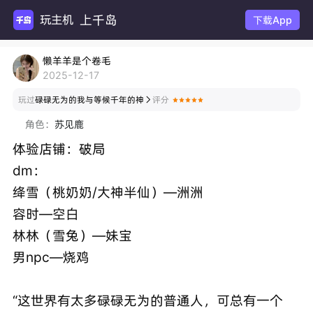
上千岛
玩主机游
下载App
懒羊羊是个卷毛
2025-12-17
玩过
碌碌无为的我与等候千年的神
评分

角色：
苏见鹿
体验店铺：破局
dm：
绛雪（桃奶奶/大神半仙）—洲洲
容时—空白
林林（雪兔）—妹宝
男npc—烧鸡
“这世界有太多碌碌无为的普通人，可总有一个