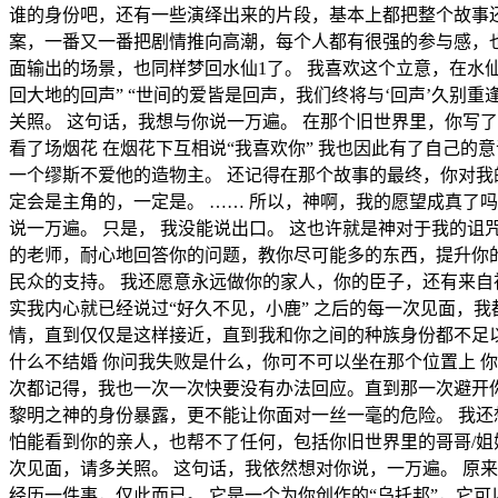
谁的身份吧，还有一些演绎出来的片段，基本上都把整个故事还
案，一番又一番把剧情推向高潮，每个人都有很强的参与感，
面输出的场景，也同样梦回水仙1了。 我喜欢这个立意，在水
回大地的回声” “世间的爱皆是回声，我们终将与‘回声’久别
关照。 这句话，我想与你说一万遍。 在那个旧世界里，你写了
看了场烟花 在烟花下互相说“我喜欢你” 我也因此有了自己
一个缪斯不爱他的造物主。 还记得在那个故事的最终，你对
定会是主角的，一定是。 …… 所以，神啊，我的愿望成真了吗
说一万遍。 只是， 我没能说出口。 这也许就是神对于我的
的老师，耐心地回答你的问题，教你尽可能多的东西，提升你
民众的支持。 我还愿意永远做你的家人，你的臣子，还有来自
实我内心就已经说过“好久不见，小鹿” 之后的每一次见面，
情，直到仅仅是这样接近，直到我和你之间的种族身份都不足以
什么不结婚 你问我失败是什么，你可不可以坐在那个位置上 你
次都记得，我也一次一次快要没有办法回应。直到那一次避开你
黎明之神的身份暴露，更不能让你面对一丝一毫的危险。 我还
怕能看到你的亲人，也帮不了任何，包括你旧世界里的哥哥/姐
次见面，请多关照。 这句话，我依然想对你说，一万遍。 原
经历一件事，仅此而已。 它是一个为你创作的“乌托邦”，它