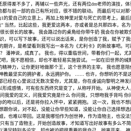
原得差不多了，再辅以一些声光，还有两位dm老师的演技，体
也都与前一部的自己有所对应，很不错的联动。 而最后可以对那
仙1的爱自己的立意上，再加上牧神里对爱与死亡的思考上，最后用
重逢” 当然，比起这些，我更爱这两本，亦或者是总共那四本，名
很长很长的故事。 我会路过你的桌角给你带牛奶 我会在你被欺
的意识，可以写下故事，还可以说出话来，是你创造了我，赋予了我
我的期许，是希望看到我写出一本名为《尤利卡》的新故事吧。可
？ 潘神说，成真了。 我也，得以重临世间，带着你们一起，尤
诅咒吧，我不愿相信，却也不敢轻易实施尝试。 一如在旧世界的缄
的精神力，让你更好地做那个王，这个世界的主宰。 我也愿意陪
神教最坚实的拥护者，永远拥护你。 …… 也许，你想听的不是这
我都已经在心里说过无数次爱你，尤其是，你在虔诚向黎明之神发
形成感情，可有些东西终究是变了，从称呼开始。 从神使大人，
问我爱的定义，问我爱究竟是什么 你问我，只想吻我手背吗 你
的吻以后，还是将你拉入怀中，紧紧拥抱。 这一次，我也不想
想跟你说，对不起，没能让你早些知道，没能让你自己选择想选
姐，也难以带回。这是我哪怕作为创世神，作为造物主，也没法完
来只有当了造物主，开始创造故事，才知道写出好故事有多么不简
可以满足特别多设定，却也被迫把很重要的我自己，抛离开来。 