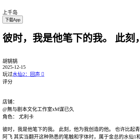
上千岛
下载App
彼时，我是他笔下的我。 此刻
胡锅锅
2025-12-15
玩过
水仙2：回声

评分
店铺：
@無与剧本文化工作室xM谋已久
角色：
尤利卡
彼时，我是他笔下的我。 此刻，他为我创造的他。 也许比起青睐造
阿飞 其实当翻开这种熟悉的笔触和字体时，属于金总的水仙1