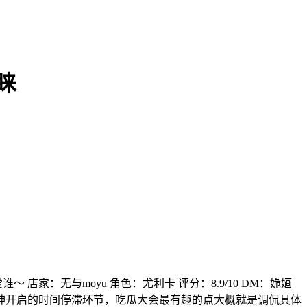
睐
家：无与moyu 角色：尤利卡 评分：8.9/10 DM：姽婳
由神开启的时间停滞环节，吃瓜大会最有趣的点大概就是调侃具体