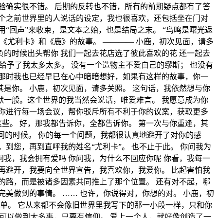
验确实很不错。 后期的反转也不错，所有的前期疑点都有了答
个之前世界里的人说话的设定，我也很喜欢，还包括坐在门对
“回声”来收束，是文本之始，也是结局之末。 “鸟鸣是曙光返
为《尤利卡》和《鹿》的故事。 ———— 小鹿，初次见面，请多
负的时候出头帮你 我们一起去花店选了彼此喜欢的花 还一起去
给予了我太多太多。 没有一个造物主不爱自己的缪斯； 也没有
那时我也已经早已在心中暗暗想好，如果有这样的故事，你一
其是你。 小鹿，初次见面，请多关照。 这句话，我依然想与你
默一般。这个世界的我当然会说话，唯爱难言。 我愿意成为你
你进行每一场会议，帮你驳斥所有不利于你的议案，获取更多
些。 好，那我都告诉你，全都告诉你。 第一次与你重逢，其
问的时候。 你的每一个问题，我都很认真地避开了对你的感
到您，再到直呼我的姓名“尤利卡”。 也不止于此。 你问我为
问我，我会拥有爱吗 你问我，为什么不回应你呢 你看，我每一
再避开，我要向全世界宣告，我喜欢你，我爱你。 比起害怕我
的路，而是被诸多因素共同推上了那个位置。 还有对不起，哪
美做到的事情。 …… 也许，你说得对，你想的对。 小鹿，初
单。 它从来都不会像旧世界里我写下的那一小段一样，只和你
神可以做到太多事，只要有信仰。 爱上一个人，就好像创造了一