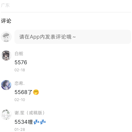
广东
评论
请在App内发表评论哦～
白栀
5576
02-18
恋希.
5568了🤭
02-10
谢.笙（戒稿版）
5534哩💤💤
01-28