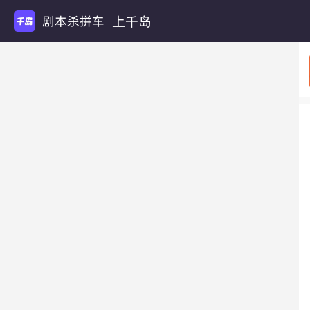
上千岛
剧本杀拼