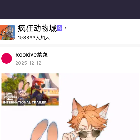
疯狂动物城
岛

193363人加入
Rookive菜菜_
2025-12-12