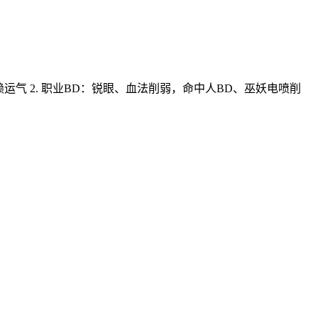
气 2. 职业BD：锐眼、血法削弱，命中人BD、巫妖电喷削