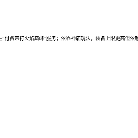
生“付费带打火焰巅峰”服务；依靠神庙玩法，装备上限更高但依赖运