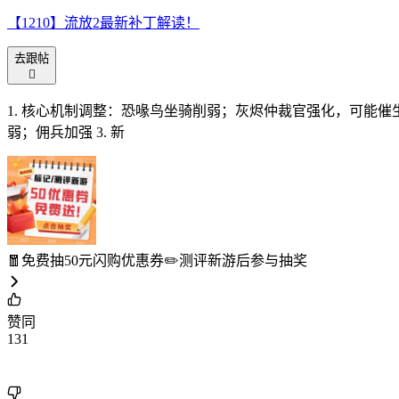
【1210】流放2最新补丁解读！
去跟帖

1. 核心机制调整：恐喙鸟坐骑削弱；灰烬仲裁官强化，可能催
弱；佣兵加强 3. 新
🧧免费抽50元闪购优惠券✏️测评新游后参与抽奖
赞同
131