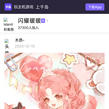
上千岛
玩主机游戏
下载App
闪耀暖暖
岛

37300人加入
木昂-
2025-12-10