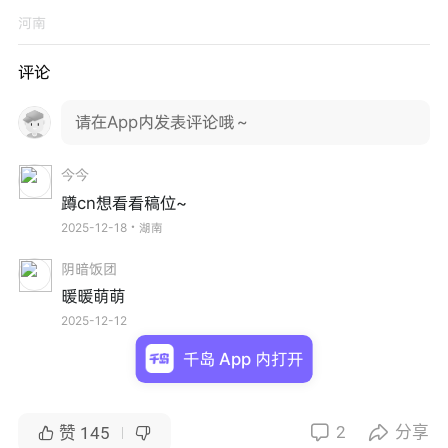
河南
评论
请在App内发表评论哦～
今今
蹲cn想看看稿位~
2025-12-18・湖南
阴暗饭团
暖暖萌萌
2025-12-12
千岛 App 内打开
2
分享


赞
145

