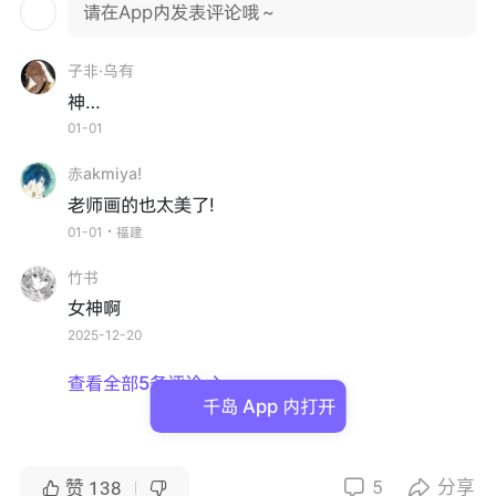
请在App内发表评论哦～
子非·乌有
神…
01-01
赤akmiya!
老师画的也太美了!
01-01・福建
竹书
女神啊
2025-12-20
查看全部5条评论

千岛 App 内打开
5
分享


赞
138

