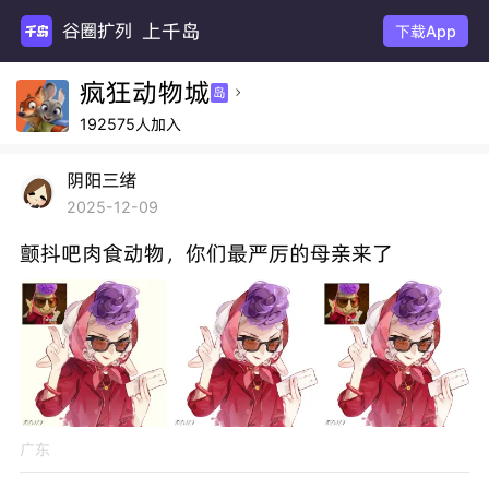
上千岛
谷圈扩列
下载App
疯狂动物城
岛

192575人加入
阴阳三绪
2025-12-09
颤抖吧肉食动物，你们最严厉的母亲来了
广东