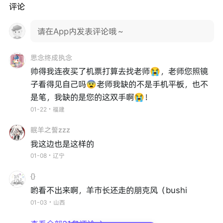
评论
请在App内发表评论哦～
思念终成执念
帅得我连夜买了机票打算去找老师😭，老师您照镜
子看得见自己吗😨老师我缺的不是手机平板，也不
是笔，我缺的是您的这双手啊😭！
01-22・福建
眠羊之誓zzz
我这边也是这样的
01-08・辽宁
{}
哟看不出来啊，羊市长还走的朋克风（bushi
01-03・山西