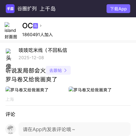
上千岛
谷圈扩列
下载App
OC
岛

1860491人加入
吱吱吃米线（不回私信
2025-12-08
听说发局部会火
去跟帖

罗马卷又给我画爽了
上海
评论
请在App内发表评论哦～