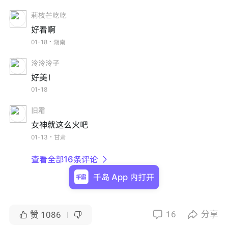
莉枝芒吃吃
好看啊
01-18・湖南
泠泠泠子
好美！
01-18
旧霜
女神就这么火吧
01-13・甘肃
查看全部16条评论

千岛 App 内打开
16
分享


赞
1086

