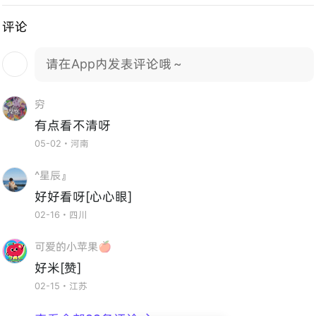
评论
请在App内发表评论哦～
穷
有点看不清呀
05-02・河南
^星辰』
好好看呀[心心眼]
02-16・四川
可爱的小苹果🍎
好米[赞]
02-15・江苏