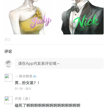
浙江
评论
请在App内发表评论哦～
☁️酥余酥鱼🐟
男…扮女装？！
01-28・四川
月亮（退）
磕死了啊啊啊啊啊啊啊啊啊啊啊啊啊啊