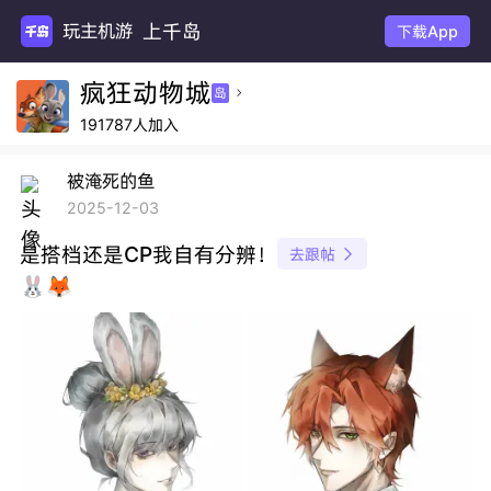
上千岛
玩主机游
下载App
疯狂动物城
岛

191787人加入
被淹死的鱼
2025-12-03
是搭档还是CP我自有分辨！
去跟帖

🐰🦊