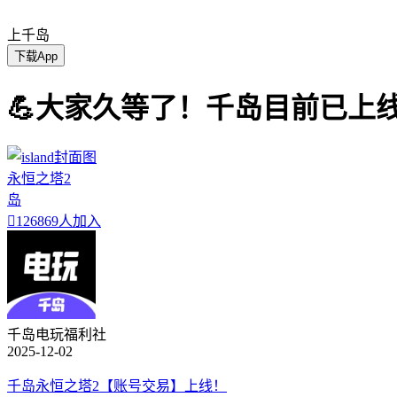
上千岛
下载App
💪大家久等了！千岛目前已上
永恒之塔2
岛

126869人加入
千岛电玩福利社
2025-12-02
千岛永恒之塔2【账号交易】上线！