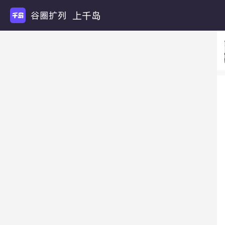
上千岛
谷圈扩列