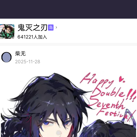
鬼灭之刃
岛

641221人加入
柴无
2025-11-28