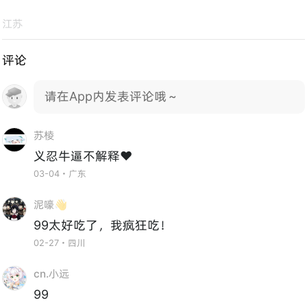
江苏
评论
请在App内发表评论哦～
苏棱
义忍牛逼不解释❤️
03-04・广东
泥嚎👋
99太好吃了，我疯狂吃！
02-27・四川
cn.小远
99