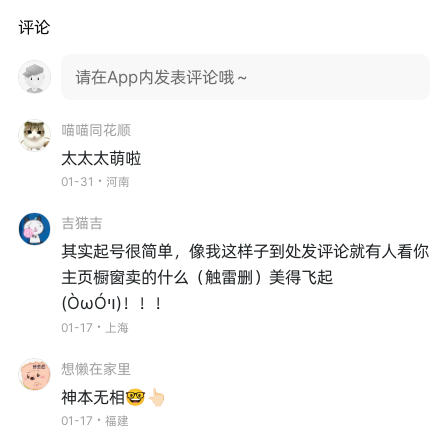
评论
请在App内发表评论哦～
喵喵同花顺
太太太萌啦
01-31・河南
吉猫吉
其实起号很简单，像我这样子到处发评论就有人看你
主页橱窗卖的什么（触雷删）美得飞起
(ÒωÓױ)！！！
01-17・上海
想懒在家里
神本无相🤓👆🏻
01-17・福建