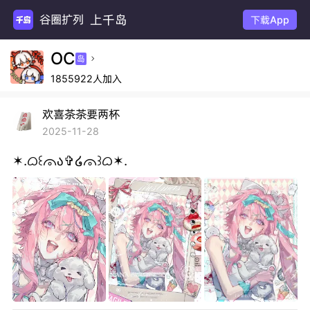
上千岛
谷圈扩列
下载App
OC
岛

1855922人加入
欢喜茶茶要两杯
2025-11-28
✶.ᜊ꒰🜳ა✞໒🜳꒱ᜊ✶.