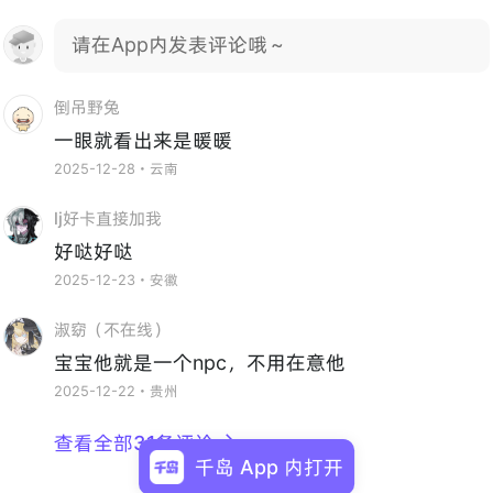
请在App内发表评论哦～
倒吊野兔
一眼就看出来是暖暖
2025-12-28・云南
lj好卡直接加我
好哒好哒
2025-12-23・安徽
淑窈（不在线）
宝宝他就是一个npc，不用在意他
2025-12-22・贵州
查看全部31条评论

千岛 App 内打开