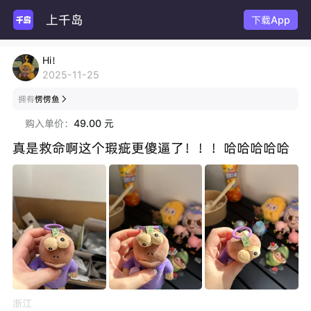
上千岛
玩
下载App
Hi！
2025-11-25
拥有
愣愣鱼

购入单价：
49.00 元
真是救命啊这个瑕疵更傻逼了！！！哈哈哈哈哈
浙江