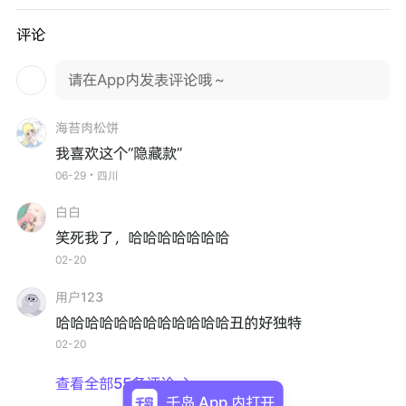
评论
请在App内发表评论哦～
海苔肉松饼
我喜欢这个“隐藏款”
06-29・四川
白白
笑死我了，哈哈哈哈哈哈哈
02-20
用户123
哈哈哈哈哈哈哈哈哈哈哈哈丑的好独特
02-20
查看全部55条评论

千岛 App 内打开