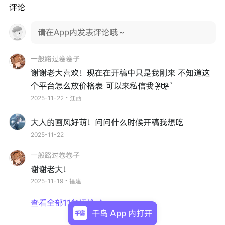
评论
请在App内发表评论哦～
一般路过卷卷子
谢谢老大喜欢！现在在开稿中只是我刚来 不知道这
个平台怎么放价格表 可以来私信我ˊᵒ̴̶̷̤ꇴᵒ̴̶̷̤ˋ
2025-11-22・江西
大人的画风好萌！问问什么时候开稿我想吃
2025-11-22
一般路过卷卷子
谢谢老大！
2025-11-19・福建
查看全部11条评论

千岛 App 内打开