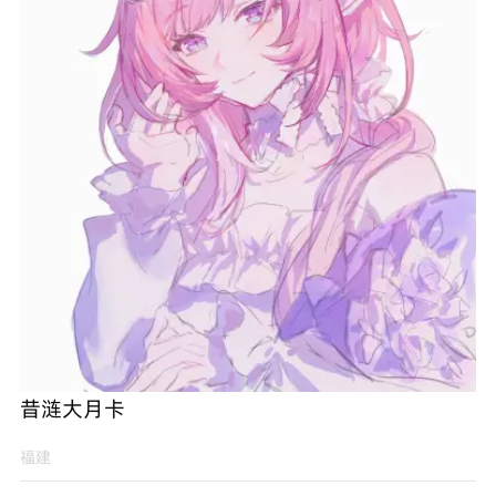
昔涟大月卡
福建