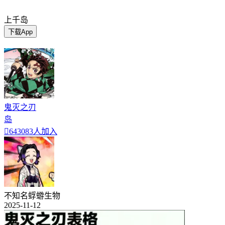
上千岛
下载App
鬼灭之刃
岛

643083人加入
不知名蜉蝣生物
2025-11-12