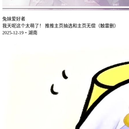
兔妹爱好者
我天呢这个太萌了！ 推推主页抽选和主页无偿（触雷删）
2025-12-19・湖南