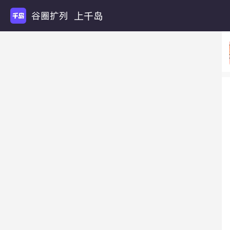
上千岛
谷圈扩列