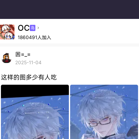
OC
岛

1860491人加入
困=_=
2025-11-04
这样的图多少有人吃