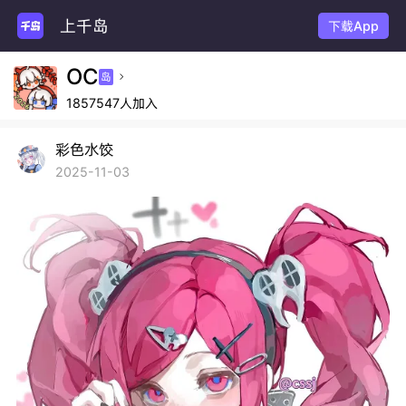
上千岛
下载App
OC
岛

1857547人加入
彩色水饺
2025-11-03