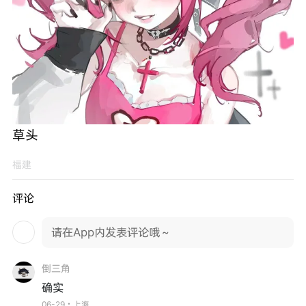
草头
福建
评论
请在App内发表评论哦～
倒三角
确实
06-29・上海