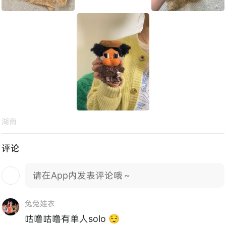
湖南
评论
请在App内发表评论哦～
兔兔娃衣
咕噜咕噜有单人solo 😌