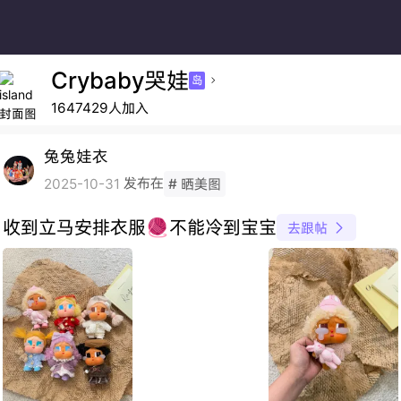
Crybaby哭娃
岛

1647429人加入
兔兔娃衣
发布在
2025-10-31
# 晒美图
收到立马安排衣服🧶不能冷到宝宝
去跟帖
