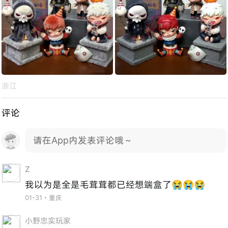
浙江
评论
请在App内发表评论哦～
Z
我以为是全是毛茸茸都已经想端盒了😭😭😭
01-31・重庆
小野忠实玩家