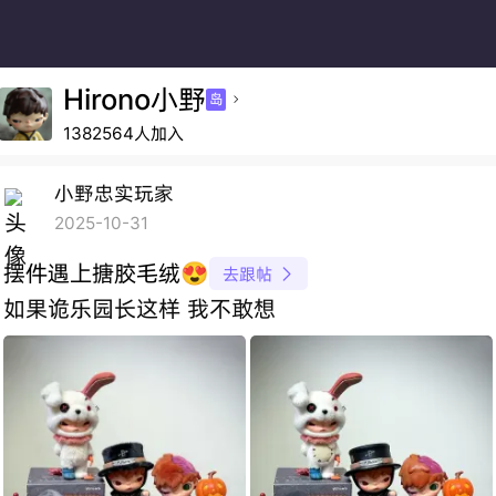
Hirono小野
岛

1382564人加入
小野忠实玩家
2025-10-31
摆件遇上搪胶毛绒😍
去跟帖

如果诡乐园长这样 我不敢想