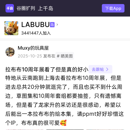
上千岛
谷圈扩列
下载App
LABUBU
岛

3441447人加入
Muxy的玩具屋
发布在
2025-10-25
# 晒美图
拉布布10周年展看了但是真的好小
去跟帖

特地从云南跑到上海去看拉布布10周年展，但是
进去总共20分钟就逛完了，而且也买不到什么周
边，草图集和10周年套组都要抽签，只有遗憾离
场，但是看了龙家升的采访还是很感动，希望以
后能出一本拉布布的绘本集，请ppmt好好珍惜这
个IP，布布真的很可爱🥰