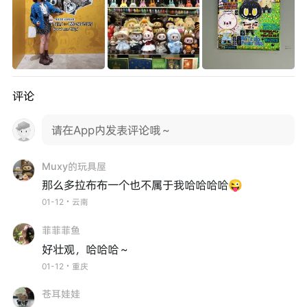
评论
请在App内发表评论哦～
Muxy的玩具屋
那么多拉布布一个也不属于我哈哈哈哈😜
01-12・云南
菲菲菲鱼
好壮观，哈哈哈～
01-12・重庆
苍耳娃娃