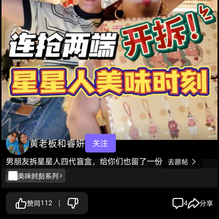
黄老板和睿妍
关注
男朋友拆星星人四代盲盒，给你们也留了一份
去跟帖

美味时刻系列
赞同
112
4
分享