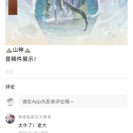
⛰山神⛰
是稿件展示！
河北
评论
请在App内发表评论哦～
痒痒狐爱吃水煮菜
太牛了！老大
2025-11-15・四川