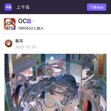
上千岛
下载App
OC
岛

1860832人加入
春耳
2025-10-20