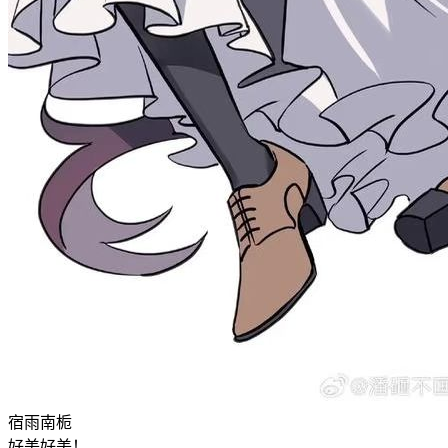
宿雨南栀
好美好美！