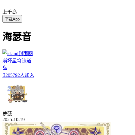
上千岛
下载App
海瑟音
崩坏星穹铁道
岛

205792人加入
萝菠
2025-10-19