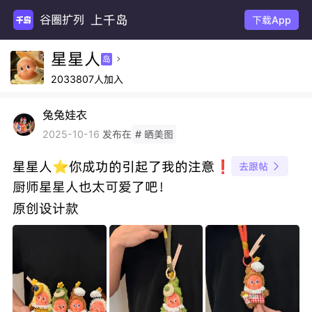
上千岛
谷圈扩列
下载App
星星人
岛

2033807人加入
兔兔娃衣
发布在
2025-10-16
# 晒美图
星星人⭐️你成功的引起了我的注意❗️
去跟帖

厨师星星人也太可爱了吧！
原创设计款