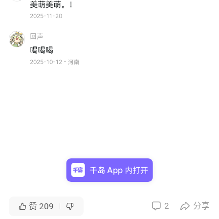
美萌美萌。！
2025-11-20
回声
喝喝喝
2025-10-12・河南
千岛 App 内打开
2
分享


赞
209

