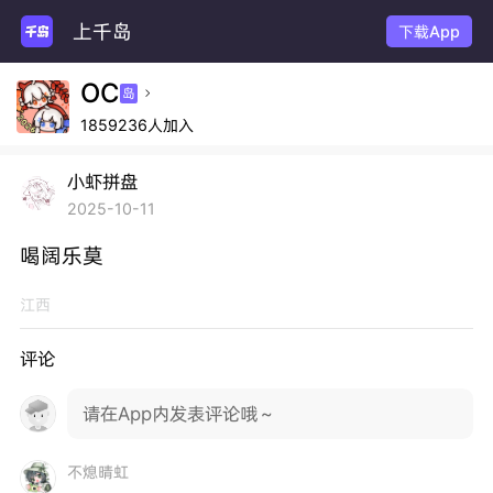
上千岛
下载App
OC
岛

1859236人加入
小虾拼盘
2025-10-11
喝阔乐莫
江西
评论
请在App内发表评论哦～
不熄晴虹