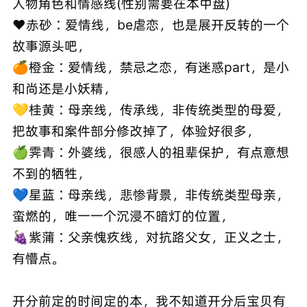
人物角色和情感线(性别需要在本中盘)
❤️赤砂∶爱情线，be虐恋，也是展开反转的一个
故事源头吧，
🍊橙金∶爱情线，禁忌之恋，有迷惑part，是小
和尚还是小妖精，
💛桂黄∶母亲线，传承线，非传统类型的母爱，
把故事和案件部分修改掉了，体验好很多，
🍏霁青∶外婆线，很感人的祖辈保护，有点意想
不到的牺牲，
💙星蓝∶母亲线，悲惨背景，非传统类型母亲，
蛮燃的，唯一一个沉浸不暗灯的位置，
🍇紫蒲∶父亲愧疚线，对抗路父女，正义之士，
有懵点。
开分前定的时间定的本，我不知道开分后宝贝有