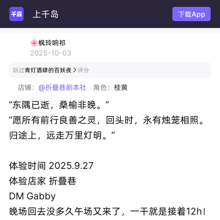
上千岛
玩主
下载App
🌸枫玲响祁
2025-10-03
玩过
青灯酒肆的百妖夜
评分

店铺：
@折叠巷剧本社
角色：
桂黄
“东隅已逝，桑榆非晚。”
“愿所有前行良善之灵，回头时，永有烛笼相照。
归途上，远走万里灯明。”
体验时间 2025.9.27
体验店家 折叠巷
DM Gabby
晚场回去没多久午场又来了，一干就是接着12h！