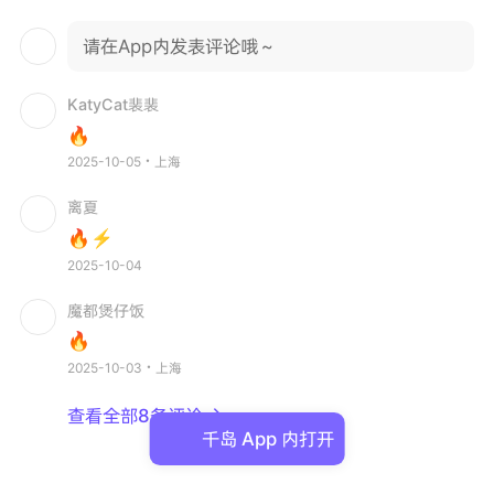
请在App内发表评论哦～
KatyCat裴裴
🔥
2025-10-05・上海
离夏
🔥⚡
2025-10-04
魔都煲仔饭
🔥
2025-10-03・上海
查看全部8条评论

千岛 App 内打开