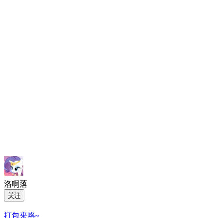
洛啊落
关注
打包来咯~