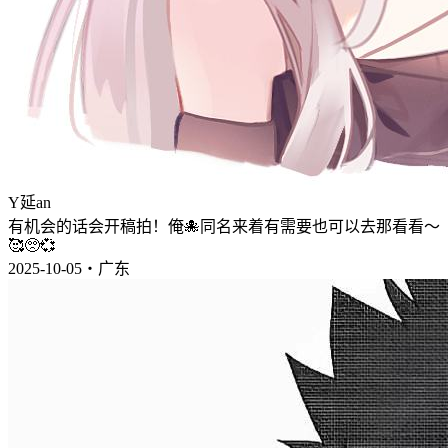
Y延an
有机会的话会开稿拍！俺🐙同名来着有需要也可以去那看看～
🥰🥺💞
2025-10-05・广东