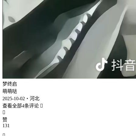
梦终启
萌萌哒
2025-10-02・河北
查看全部4条评论


赞
131
