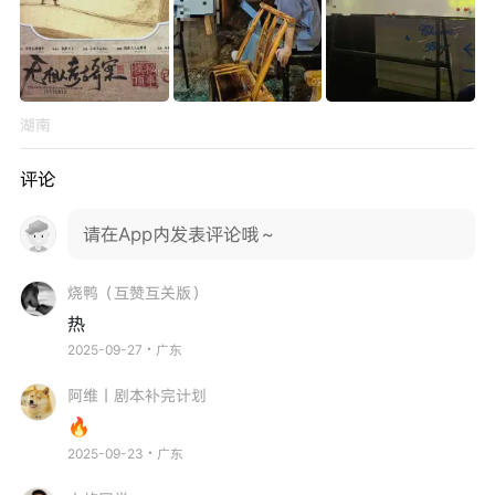
湖南
评论
请在App内发表评论哦～
烧鸭（互赞互关版）
热
2025-09-27・广东
阿维丨剧本补完计划
🔥
2025-09-23・广东