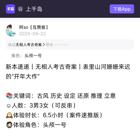
上千岛
下载App
阿so【互赞版】
2025-09-22
玩过
无相人考古奇案
评分

角色：
头颅一号
新本速递｜无相人考古奇案｜表里山河姗姗来迟
的“开年大作”
📚关键词：古风 历史 设定 还原 推理 立意
☺️人数：3男3女（可反串）
🕰️体验时长：6.5小时（案件速推版）
🧔🏻体验角色：头颅一号