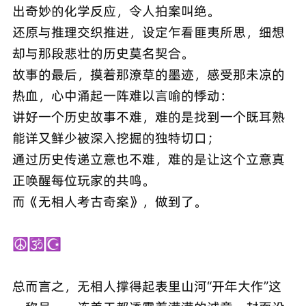
出奇妙的化学反应，令人拍案叫绝。
还原与推理交织推进，设定乍看匪夷所思，细想
却与那段悲壮的历史莫名契合。
故事的最后，摸着那潦草的墨迹，感受那未凉的
热血，心中涌起一阵难以言喻的悸动：
讲好一个历史故事不难，难的是找到一个既耳熟
能详又鲜少被深入挖掘的独特切口；
通过历史传递立意也不难，难的是让这个立意真
正唤醒每位玩家的共鸣。
而《无相人考古奇案》，做到了。
☮️🕉️☪️
总而言之，无相人撑得起表里山河“开年大作”这