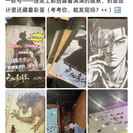
一称号——连美工都透露着满满的诚意，封面设
计里还藏着彩蛋（考考你，能发现吗？👀）🔚