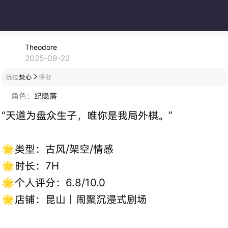
Theodore
2025-09-22
玩过
焚心
评分

角色：
纪隐落
“天道为盘众生子，唯你是我局外棋。”
🌟类型：古风/架空/情感
🌟时长：7H
🌟个人评分：6.8/10.0
🌟店铺：昆山丨闹聚沉浸式剧场