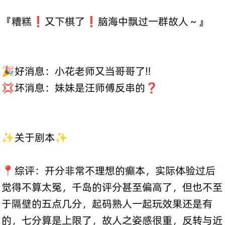
『糟糕❗️又下棋了❗️脑海中飘过一群故人～』
🎉好消息：小花老师又当哥哥了‼️
💢坏消息：妹妹是汪师傅反串的❓
✨关于剧本✨
📍综评：开分非常不理想的癫本，实际体验过后
觉得不算太冤，千岛的评分甚至偏高了，但也不至
于隔壁的五点几分，起码熟人一起玩效果还是有
的，七分算是上限了，故人之姿感很重，反转与近