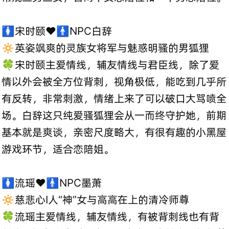
🚺宋时颐❤️🚹NPC白辞
🔅英姿飒爽的灵族女将军与魅惑明骚的男狐狸
🍀宋时颐主爱情线，辅友情线与君臣线，除了爱
情以外会被全方位背刺，视角极低，能吃到几乎所
有反转，非常刺激，情绪上来了可以破口大骂喷全
场。白辞这只纯爱骚狐狸会从一而终守护她，前期
基本就是爽谈，亲密尺度略大，有很有趣的小黑屋
游戏环节，适合恋陪姐。
🚺流瑶❤️🚹NPC墨萧
🔅慈悲心I人“神”女与高高在上的清冷师尊
🍀流瑶主爱情线，辅友情线，有被背刺线也有背