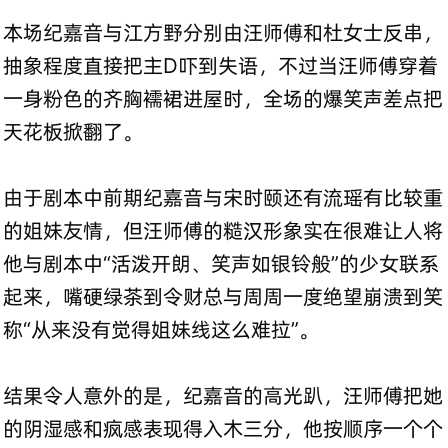
本场纪嘉音与江方野分别由汪师傅和杜女士反串，
抽象程度直接把主D吓到失语，不过当汪师傅穿着
一身粉色的齐胸襦裙进屋时，全场的爆笑声差点把
天花板掀翻了。
由于剧本中前期纪嘉音与宋时颐还有流瑶有比较重
的姐妹友情，但汪师傅的糙汉形象实在很难让人将
他与剧本中“活泼开朗、笑声如银铃般”的少女联系
起来，嘴硬绿茶到令财总与周周一度绝望崩溃到笑
称“从来没有觉得姐妹线这么难拉”。
结果令人意外的是，纪嘉音的高光趴，汪师傅把她
的阴湿感和疯感表现得入木三分，他按顺序一个个