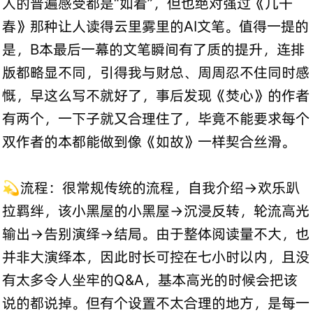
人的普遍感受都是“如看”，但也绝对强过《几千
春》那种让人读得云里雾里的AI文笔。值得一提的
是，B本最后一幕的文笔瞬间有了质的提升，连排
版都略显不同，引得我与财总、周周忍不住同时感
慨，早这么写不就好了，事后发现《焚心》的作者
有两个，一下子就又合理住了，毕竟不能要求每个
双作者的本都能做到像《如故》一样契合丝滑。
💫流程：很常规传统的流程，自我介绍→欢乐趴
拉羁绊，该小黑屋的小黑屋→沉浸反转，轮流高光
输出→告别演绎→结局。由于整体阅读量不大，也
并非大演绎本，因此时长可控在七小时以内，且没
有太多令人坐牢的Q&A，基本高光的时候会把该
说的都说掉。但有个设置不太合理的地方，是每一