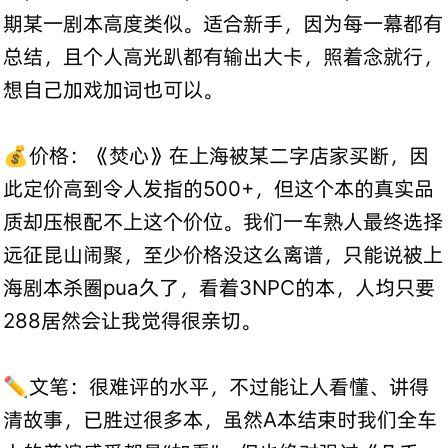
期某一剧本高度类似。适合新手，因为每一幕都有
总结，且个人高光趴都有输出大卡，照着念就行，
想自己加戏加词也可以。
💰价格：《焚心》在上海被某二字店家买断，因
此定价高到令人发指的500+，但这个本的真实品
质却压根配不上这个价位。我们一车熟人最终选择
远征昆山闹聚，至少价格没这么离谱，只能说被上
海剧本杀圈pua久了，看着3NPC的本，人均只要
288居然会让我觉得很亲切。
✏️文笔：很难评的水平，不过能让人看懂、讲得
清故事，已胜过很多本，虽然A本结束时我们全车