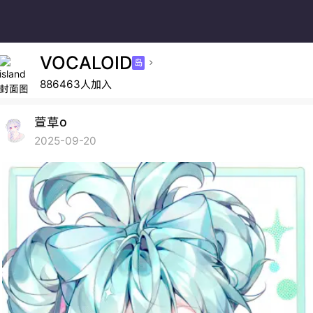
VOCALOID
岛

886463人加入
萱草o
2025-09-20