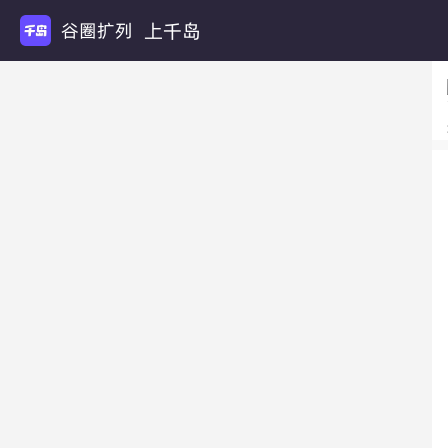
上千岛
谷圈扩列