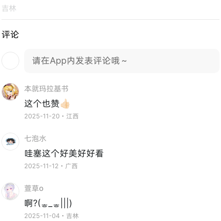
吉林
评论
请在App内发表评论哦～
本就玛拉基书
这个也赞👍🏻
2025-11-20・江西
七泡水
哇塞这个好美好好看
2025-11-12・广西
萱草o
啊?(ᇂ_ᇂ|||)
2025-11-04・吉林