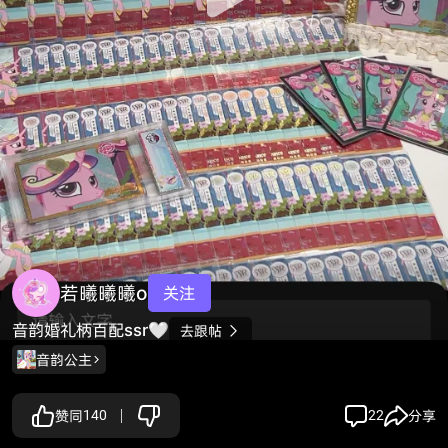
若曦曦曦o
关注
音韵婚礼柄百配ssr🤍
去跟帖

音韵公主
赞同
140
22
分享