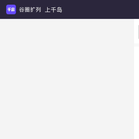
上千岛
谷圈扩列